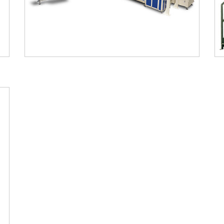
kataloğu
kataloğu
indir
incele