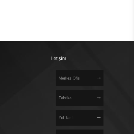
İletişim
Merkez Ofis
Fabrika
i
Yol Tarifi