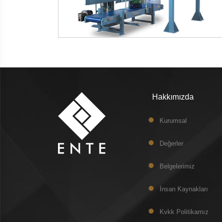
kataloğu
kataloğu
indir
incele
Hakkımızda
Kurumsal
Değerler
Belgelerimiz
İnsan Kaynakları
Kvkk Politikamız