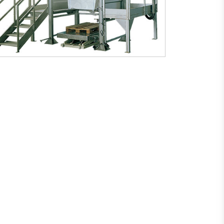
kataloğu
kataloğu
indir
incele