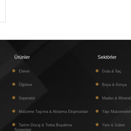
Ürünler
Sektörler
Eleme
Gıda & İlaç
Öğütme
Boya & Kimya
Seperatör
Maden & Mineral
Malzeme Taşıma & Aktarma Ekipmanları
Yapı Malzemeler
Tartım Dozaj & Torba Boşaltma
Yem & Gübre
Sistemleri