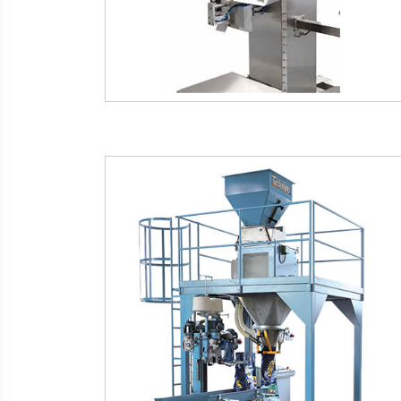
kataloğu
kataloğu
indir
incele