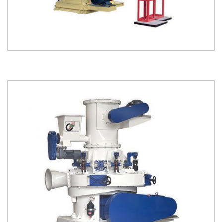
kataloğu
kataloğu
indir
incele