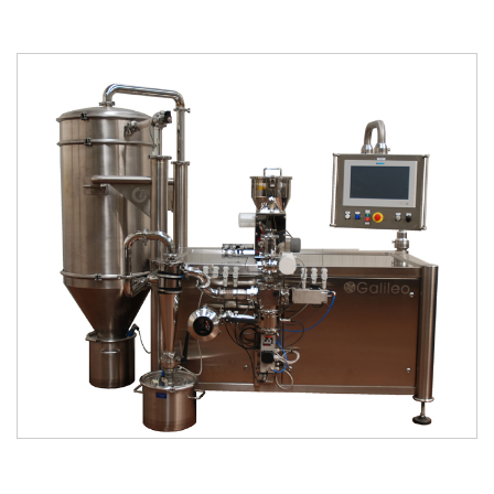
kataloğu
kataloğu
indir
incele