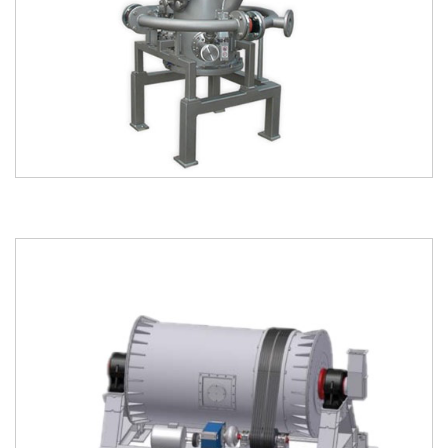
kataloğu
kataloğu
indir
incele