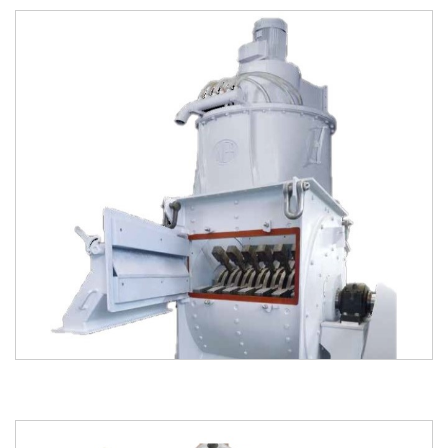
kataloğu
kataloğu
indir
incele