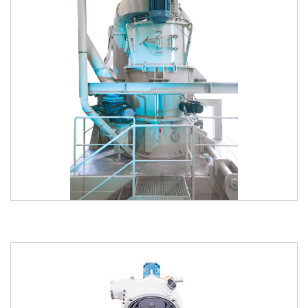
kataloğu
kataloğu
indir
incele