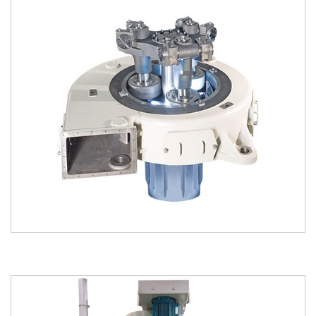
kataloğu
kataloğu
indir
incele