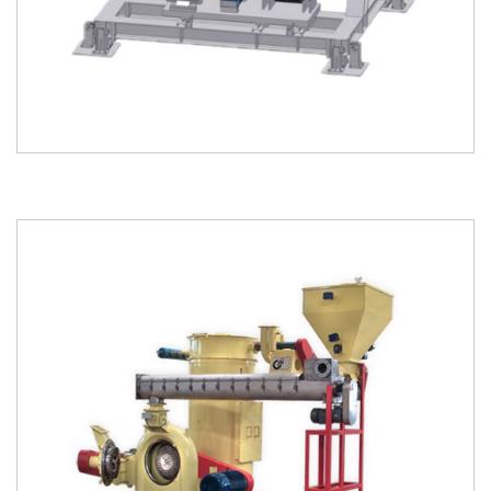
kataloğu
kataloğu
indir
incele