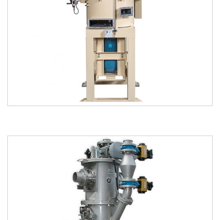
kataloğu
kataloğu
indir
incele