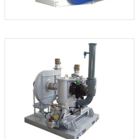
kataloğu
kataloğu
indir
incele
kataloğu
kataloğu