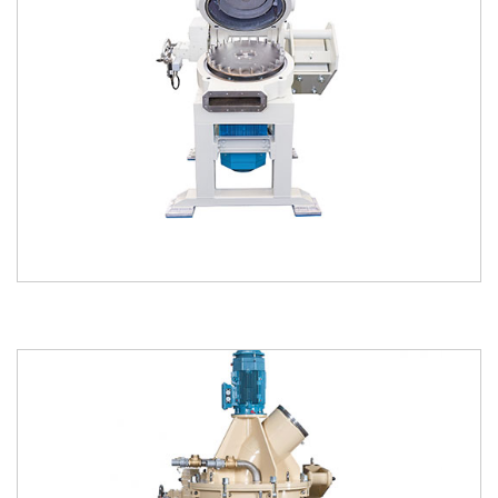
kataloğu
kataloğu
indir
incele