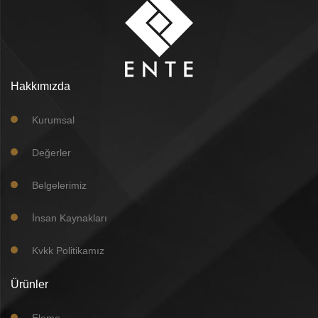
Hakkımızda
Kurumsal
Değerler
Belgelerimiz
İnsan Kaynakları
Kvkk Politikamız
Ürünler